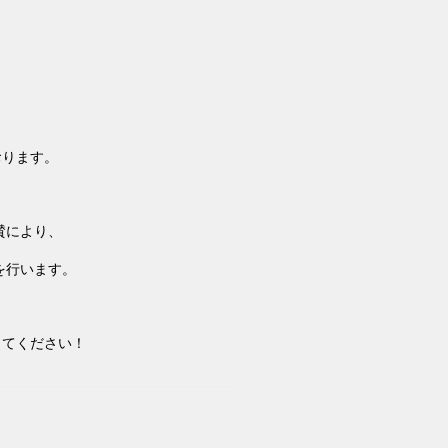
おります。
賛により、
を行います。
してください！