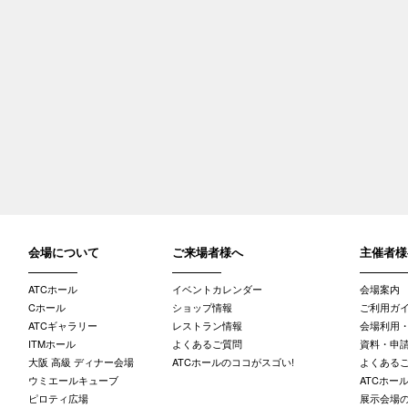
会場について
ご来場者様へ
主催者様
ATCホール
イベントカレンダー
会場案内
Cホール
ショップ情報
ご利用ガ
ATCギャラリー
レストラン情報
会場利用
ITMホール
よくあるご質問
資料・申請
大阪 高級 ディナー会場
ATCホールのココがスゴい!
よくある
ウミエールキューブ
ATCホー
ピロティ広場
展示会場