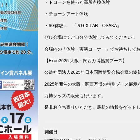
・ドローンを使った高所点検体験
・チョークアート体験
・5G体験～ 「５G X LAB OSAKA」
ぜひ会場にてご自分で体験してみてください！
会場内の「体験・実演コーナー」でお待ちして
【Expo2025 大阪・関西万博協賛ブース】
公益社団法人2025年日本国際博覧会協会様の協
2025年開催の大阪・関西万博の特別ブース展示
万博グッズの販売も行います。
是非お立ち寄りいただき、最新の情報をゲット
開催日