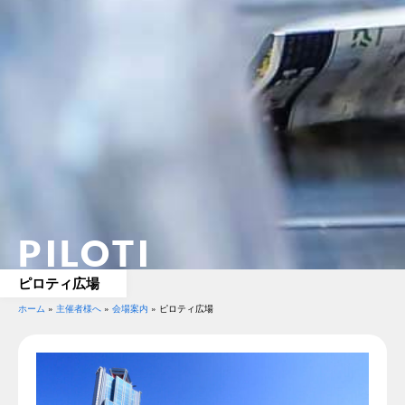
PILOTI
ピロティ広場
ホーム
»
主催者様へ
»
会場案内
»
ピロティ広場