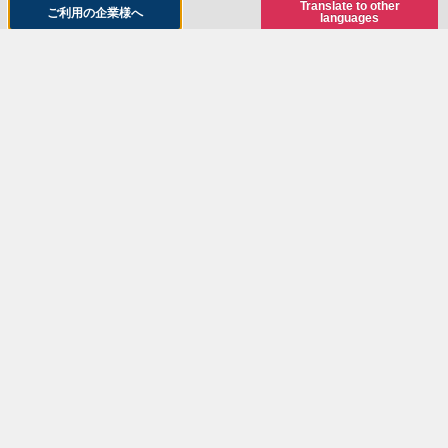
Translate to other
ご利用の企業様へ
languages
警備員
2,800円 / H(6時間保障）
資料ダウンロード
駐車例
ダウンロード
車両許可証（例）
ダウンロード
ご利用の流れ
ATCホールスタッフにご相談ください。