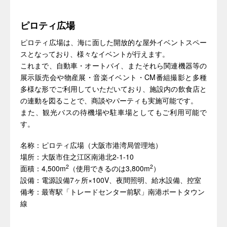
ピロティ広場
ピロティ広場は、海に面した開放的な屋外イベントスペー
スとなっており、様々なイベントが行えます。
これまで、自動車・オートバイ、またそれら関連機器等の
展示販売会や物産展・音楽イベント・CM番組撮影と多種
多様な形でご利用していただいており、施設内の飲食店と
の連動を図ることで、商談やパーティも実施可能です。
また、観光バスの待機場や駐車場としてもご利用可能で
す。
名称：ピロティ広場（大阪市港湾局管理地）
場所：大阪市住之江区南港北2-1-10
2
2
面積：4,500m
（使用できるのは3,800m
）
設備：電源設備7ヶ所×100V、夜間照明、給水設備、控室
備考：最寄駅「トレードセンター前駅」南港ポートタウン
線