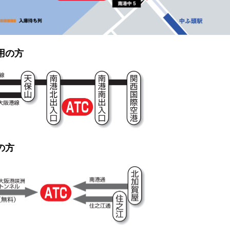
用の方
の方