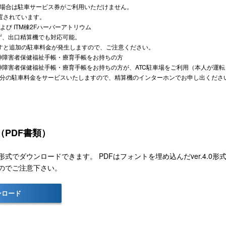
の場合は駐車サービス券がご利用いただけません。
置されています。
および ITM棟2Fハーバーアトリウム
ず、出口精算機でも対応可能。
ますと追加の駐車料金が発生しますので、ご注意ください。
神障害者保健福祉手帳・療育手帳をお持ちの方
神障害者保健福祉手帳・療育手帳をお持ちの方が、ATC駐車場をご利用（本人が運
間分の駐車料金をサービスいたしますので、精算機のインターホンでお申し出くださ
PDF書類）
式でダウンロードできます。 PDFはフォントを埋め込んだver.4.0形式で
のでご注意下さい。
ンロード