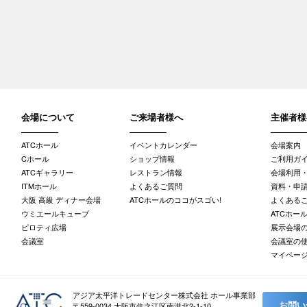
会場について
ご来場者様へ
主催者様
ATCホール
イベントカレンダー
会場案内
Cホール
ショップ情報
ご利用ガ
ATCギャラリー
レストラン情報
会場利用
ITMホール
よくあるご質問
資料・申請
大阪 高級 ディナー会場
ATCホールのココがスゴい!
よくある
ウミエールキューブ
ATCホー
ピロティ広場
展示会場
会議室
会議室の
マイペー
アジア太平洋トレードセンター株式会社 ホール事業部
お問い
〒559-0034 大阪市住之江区南港北2-1-10