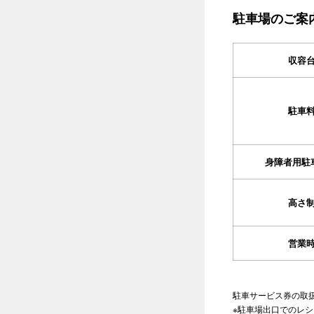
駐車場のご案
収容
駐車
身障者用駐
高さ
営業
駐車サービス券の取
※駐車場出口でのレ