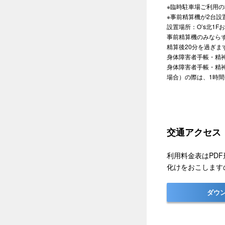
※臨時駐車場ご利用
※事前精算機が2台設
設置場所：O’s北1F
事前精算機のみなら
精算後20分を過ぎ
身体障害者手帳・精
身体障害者手帳・精
場合）の際は、1時
交通アクセス（
利用料金表はPDF形
化けをおこします
ダウ