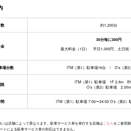
内
台数
約1,200台
30分毎に300円
料金
最大料金（1日） 平日1,000円、土日祝・
車場台数
ITM（第1）駐車場16台 / O’s（第
ITM（第1）駐車場 1F 2.6m B1F
制限
O’s（第2）駐車場 2.05
時間
ITM（第1）駐車場 7:00〜24:00 O’s（第2）駐
扱いは店舗によって異なります。駐車サービス券を発行する店舗は
こちら
をご参照願
シートによる駐車サービス券の対応はできません。