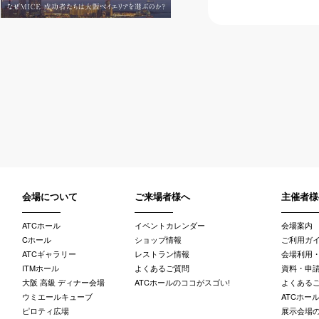
会場について
ご来場者様へ
主催者様
ATCホール
イベントカレンダー
会場案内
Cホール
ショップ情報
ご利用ガ
ATCギャラリー
レストラン情報
会場利用
ITMホール
よくあるご質問
資料・申請
大阪 高級 ディナー会場
ATCホールのココがスゴい!
よくある
ウミエールキューブ
ATCホー
ピロティ広場
展示会場