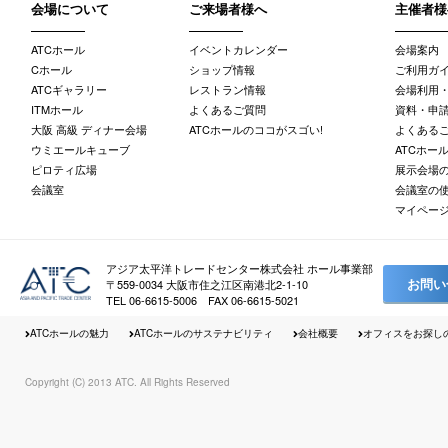
会場について
ご来場者様へ
主催者様
ATCホール
イベントカレンダー
会場案内
Cホール
ショップ情報
ご利用ガ
ATCギャラリー
レストラン情報
会場利用
ITMホール
よくあるご質問
資料・申請
大阪 高級 ディナー会場
ATCホールのココがスゴい!
よくある
ウミエールキューブ
ATCホー
ピロティ広場
展示会場
会議室
会議室の
マイペー
アジア太平洋トレードセンター株式会社 ホール事業部
お問い
〒559-0034 大阪市住之江区南港北2-1-10
TEL 06-6615-5006 FAX 06-6615-5021
ATCホールの魅力
ATCホールのサステナビリティ
会社概要
オフィスをお探し
Copyright (C) 2013 ATC. All Rights Reserved