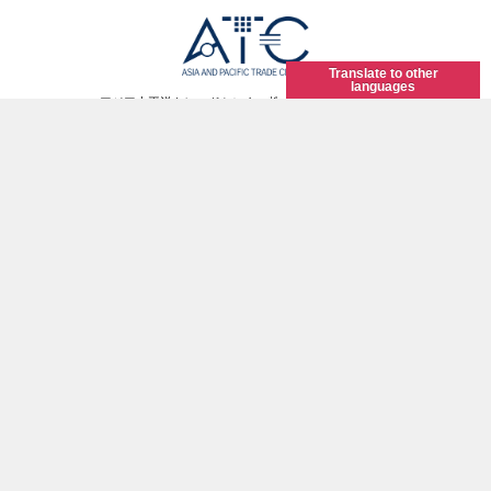
Translate to other
languages
アジア太平洋トレードセンター株式会社 ホール事業部
〒559-0034 大阪市住之江区南港北2-1-10
TEL 06-6615-5006 FAX 06-6615-5021
お問い合わせ
ATCホールの魅力
ATCホールのサステナビリティ
会社概要
オフィスをお探しの方
協賛PG情報
商業撮影について
プライバシーポリシー
サイトマップ
Copyright (C) 2013 ATC. All Rights Reserved