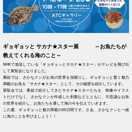
ギョギョッと サカナ★スター展 ～お魚たちが
教えてくれる海のこと～
NHKで放送している「ギョギョッとサカナ★スター」がテレビを飛び出
して展覧会になりました。
番組では、さかなクンがお魚の世界を深掘りし、ギョギョっと驚く魅力
満載のお魚を「サカナ★スター」として、その秘密を紹介しています。
展覧会では、番組で紹介してきたサカナ★スターたちを、映像やイラス
トだけでなく、さかなクンが作成した剥製などとともに、不思議なお魚
の世界を紹介し、お魚たちを通して海の今を伝えていきます。
この夏、ギョギョっと魅力満載の55日間です。さあ、さかなクンと一緒
に海のことを学びましょう！！