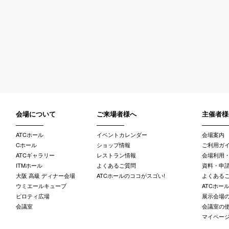
会場について
ご来場者様へ
主催者様
ATCホール
イベントカレンダー
会場案内
Cホール
ショップ情報
ご利用ガ
ATCギャラリー
レストラン情報
会場利用
ITMホール
よくあるご質問
資料・申請
大阪 高級 ディナー会場
ATCホールのココがスゴい!
よくある
ウミエールキューブ
ATCホー
ピロティ広場
展示会場
会議室
会議室の
マイペー