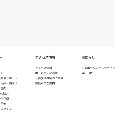
へ
アクセス情報
お知らせ
アクセス情報
ATCホールのサステナビ
イド
ホールまでの導線
YouTube
・開催サポート
公共交通機関のご案内
用紙・図面DL
自動車のご案内
ご質問
ルの魅力
の使用例
使用例
ジログイン